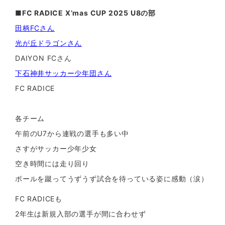
■FC RADICE X’mas CUP 2025 U8の部
田柄FCさん
光が丘ドラゴンさん
DAIYON FCさん
下石神井サッカー少年団さん
FC RADICE
各チーム
午前のU7から連戦の選手も多い中
さすがサッカー少年少女
空き時間には走り回り
ボールを蹴ってうずうず試合を待っている姿に感動（涙）
FC RADICEも
2年生は新規入部の選手が間に合わせず