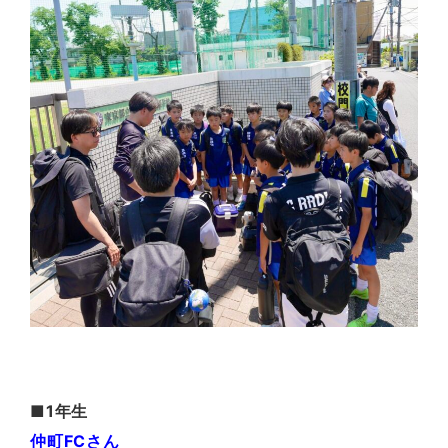
■1年生
仲町FCさん