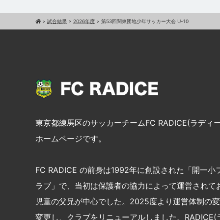
>
試合結果
>
2026年度
>
第53回関東団地少年サッカー大会 U-10
東京都練馬区のサッカーチームFC RADICE(ラディ
ホームページです。
FC RADICE の前身は1992年に創設された「開一
ラブ」で、当初は保護者の協力によって運営されて
児童の父兄が中心でした。2025度より運営体制の
変更し、クラブをリニューアルしました。RADICE(