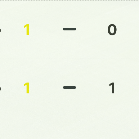
1
0
0
1
1
0