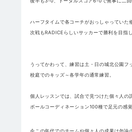
後半も3-0、トータルスコア6-0で無事に二
ハーフタイムで各コーチがおっしゃっていた
次戦もRADICEらしいサッカーで勝利を目指
うってかわって、練習は土・日の城北公園フ
校庭でのキッズ～各学年の通常練習。
個人レッスンでは、試合で見つけた個々人の
ボールコーディネーション100種で足元の感
今この年代でのチームや個々人の成果は勿論