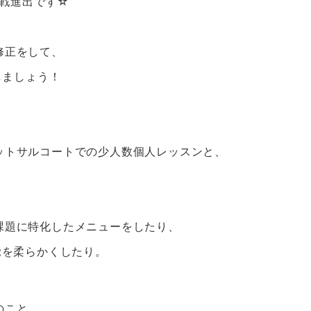
回戦進出です☆
修正をして、
しましょう！
ットサルコートでの少人数個人レッスンと、
課題に特化したメニューをしたり、
覚を柔らかくしたり。
のこと、