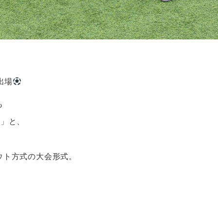
出場
も
！」と、
ウト方式の大会形式。