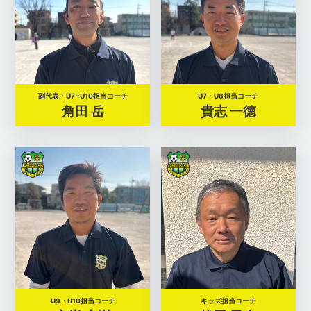
副代表・U7~U10担当コーチ
U7・U8担当コーチ
角田 岳
貴志 一徳
U9・U10担当コーチ
キッズ担当コーチ