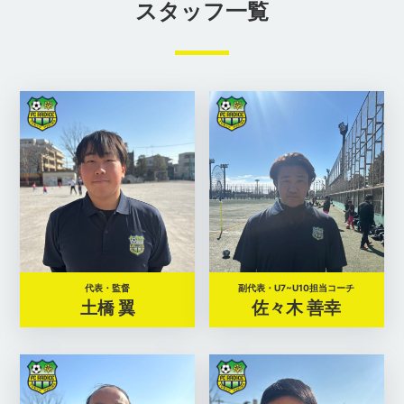
スタッフ一覧
代表・監督
副代表・U7~U10担当コーチ
土橋 翼
佐々木 善幸